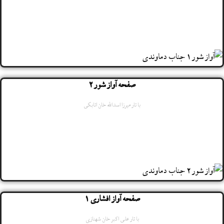
صفحه آواز شور 2
با تار میرزا اسدالله خان اتابکی
صفحه آواز افشاری 1
با تار علی اکبر خان شهنازی