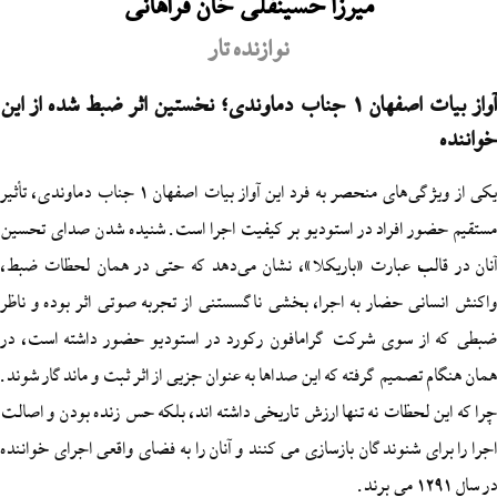
میرزا حسینقلی خان فراهانی
نوازنده تار
آواز بیات اصفهان 1 جناب دماوندی؛ نخستین اثر ضبط شده از این
یکی از ویژگی‌های منحصر به فرد این آواز بیات اصفهان 1 جناب دماوندی، تأثیر
 افراد در استودیو بر کیفیت اجرا است. شنیده شدن صدای تحسین
ب عبارت «باریکلا»، نشان می‌دهد که حتی در همان لحظات ضبط،
 حضار به اجرا، بخشی ناگسستنی از تجربه صوتی اثر بوده و ناظر
سوی شرکت گرامافون رکورد در استودیو حضور داشته است، در
میم گرفته که این صداها به عنوان جزیی از اثر ثبت و ماندگار شوند.
حظات نه تنها ارزش تاریخی داشته اند، بلکه حس زنده بودن و اصالت
شنوندگان بازسازی می کنند و آنان را به فضای واقعی اجرای خواننده