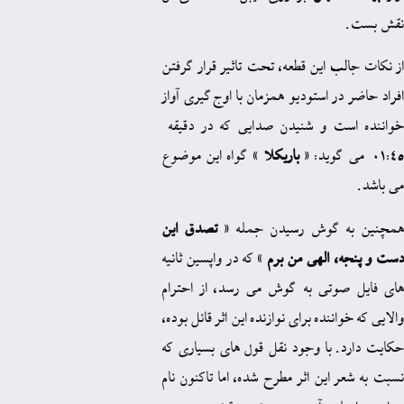
 اين قطعه، تحت تاثير قرار گرفتن
 استوديو همزمان با اوج‌گيری آواز
ت و شنيدن صدايی که در دقيقه
باريکلا
» گواه اين موضوع
گوش رسيدن جمله «
تصدق اين
 الهی من برم
» که در واپسين ثانيه
تی به گوش می رسد، از احترام
نده برای نوازنده اين اثر قائل بوده،
با وجود نقل قول‌ های بسياری که
اين اثر مطرح شده، اما تاکنون نام