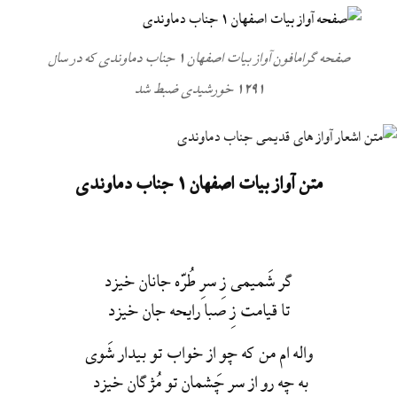
صفحه گرامافون آواز بیات اصفهان 1 جناب دماوندی که در سال
1291 خورشیدی ضبط شد
متن آواز بیات اصفهان 1 جناب دماوندی
گر شَميمي زِ سرِ طُرّه جانان خيزد
تا قيامت زِ صبا رايحه جان خيزد
واله ام من که چو از خواب تو بيدار شَوي
به چه رو از سرِ چَشمان تو مُژگان خيزد