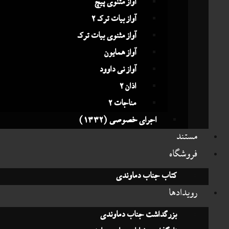
آواز مثنوی پیچ
آواز بیات ترک 2
آواز مثنوی بیات ترک
آواز همایون
آواز نی داوود
اذان 2
مناجات 2
اجرای خصوصی (1332)
تند
وشگاه
کتاب جناب دماوندی
یدادها
بزرگداشت جناب دماوندی