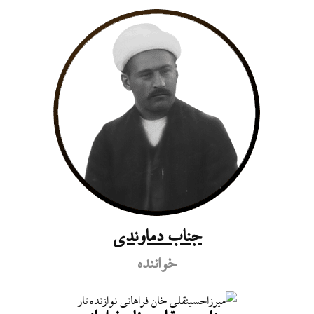
جناب دماوندی
خواننده