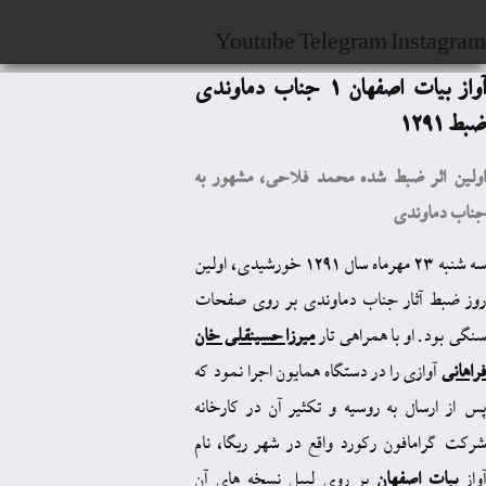
Youtube
Telegram
I
آواز بیات اصفهان 1 جناب دماوندی
بط شده محمد فلاحی، مشهور به
ی
سه شنبه 23 مهرماه سال 1291 خورشيدی، اولين
ر جناب دماوندی بر روی صفحات
 با همراهی تار
ميرزا‌ حسينقلی خان‌
را در دستگاه همايون اجرا نمود که
به روسيه و تکثير آن در کارخانه
ون رکورد واقع در شهر ریگا، نام
فهان
بر روی ليبل نسخه های آن