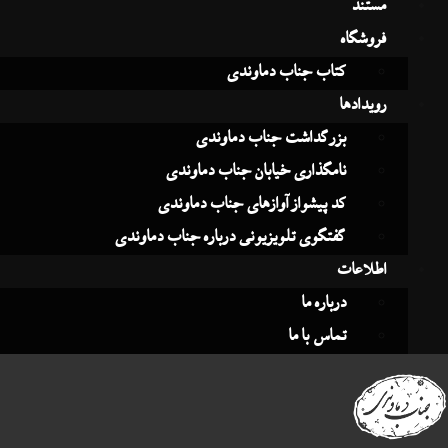
تند
وشگاه
کتاب جناب دماوندی
یدادها
بزرگداشت جناب دماوندی
نامگذاری خیابان جناب دماوندی
کد پیشواز آوازهای جناب دماوندی
گفتگوی تلویزیونی درباره جناب دماوندی
لاعات
درباره ما
تماس با ما