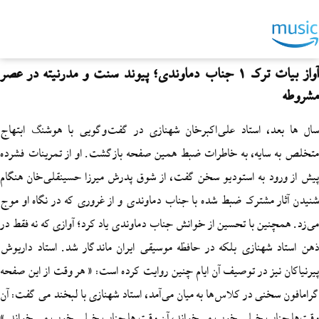
آواز بیات ترک 1 جناب دماوندی؛ پیوند سنت و مدرنیته در عصر
، استاد علی‌اکبرخان شهنازی در گفت‌وگویی با هوشنگ ابتهاج
یه، به خاطرات ضبط همین صفحه بازگشت. او از تمرینات فشرده
 به استودیو سخن گفت، از شوق پدرش میرزا حسینقلی‌خان هنگام
شترک ضبط شده با جناب دماوندی و از غروری که در نگاه او موج
ن با تحسین از خوانش جناب دماوندی یاد کرد؛ آوازی که نه فقط در
هنازی بلکه در حافظه موسیقی ایران ماندگار شد. استاد داریوش
ز در توصیف آن ایام چنین روایت کرده است: « هر وقت از این صفحه
ی در کلاس‌ها به میان می‌آمد، استاد شهنازی با لبخند می‌ گفت: آن
 خیلی خوب می‌خواند، آن وقت ها جناب خیلی خوب می خواند.»