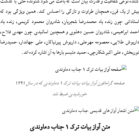
شفافیت و قدرت بیان است که باعث می‌ شود شنونده حتی با گذشت
رن، همچنان طراوت و تازگی را احساس کند. همین ویژگی بود که
ن زنده یاد محمدرضا شجریان، شادروان محمود کریمی، زنده یاد
می، شادروان حسین دهلوی و همچنین اساتیدی چون مهدی فلاح،
ی، معصومه مهرعلی، داریوش پیرنیاکان، علی جهاندار، حمیدرضا
اکبر شکارچی، حمید متبسم بارها به آن اشاره کرده اند.
صفحه گرامافون آواز بیات بیات ترک 1 دماوندی که در سال 1291
خورشیدی ضبط شد
متن آواز بیات ترک 1 جناب دماوندی