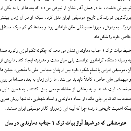
 اما در همان آغاز نشان از نبوغی می‌داد که بعدها او را به یکی از
ازندگان تاریخ موسیقی ایران بدل کرد. سبک او در آن زمان بیشتر
رش، میرزا حسینقلی خان فراهانی بود و بعدها کم کم سبک مستقل
شکل داد.
ضبط بیات ترک 1 جناب دماوندی نشان می‌ دهد که چگونه تکنولوژی رکورد صدا
اه گرامافون توانست پلی میان سنت و مدرنیته ایجاد کند. تا پیش از
یرانی با تمام شکوه خود پس از پایان مجالس ملی یا مذهبی، جشن ها
 خاص، کاملاً ناپدید می‌ شد. اما از آن زمان به بعد، صداها بر روی
دند و به بخشی از حافظه جمعی بدل گشتند. به همین دلیل،
ر جای مانده از استاد دماوندی و استاد شهنازی، نه تنها ارزش هنری
ریخی دارند؛ چرا که آیینه‌ ای از دوران گذار موسیقی ایران هستند.
هنرمندانی که در ضبط آواز بیات ترک 1 جناب دماوندی در سال