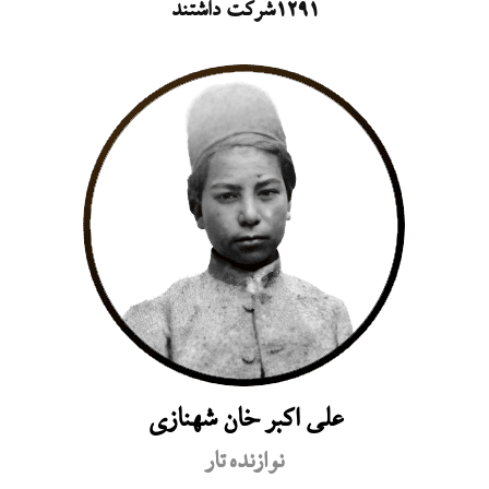
1291شرکت داشتند
علی اکبر خان شهنازی
نوازنده تار