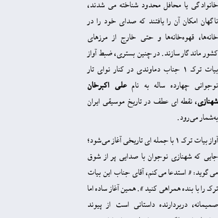
 محافل محدود شناخته می‌ شدند،
 آن را یافتند که صدای خود را در
ه‌خانه‌ها و حتی خارج از مرزهای
 سازند. در چنین بستری، ضبط آواز
بیات ترک 1 جناب دماوندی در کنار نوای تار
رده‌ ساله به نام
علی‌ اکبرخان
ه‌ ای عطف در تاریخ موسیقی ایران
د.
آواز بیات ترک 1 با جمله‌ ای تاریخی آغاز می‌شود؛
ازی نوجوان با صدایی پر از شوق
تدعا می‌کنم، آقای جناب این بیات
ه همراهی کنید
»
. همین آغاز ساده اما
بردارنده داستانی است از پیوند