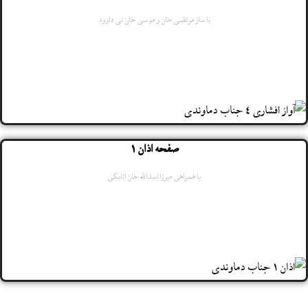
با ساز مرتضی خان و موسی خان نی داوود
صفحه اذان 1
با همراهی میرزا اسدالله خان اتابکی