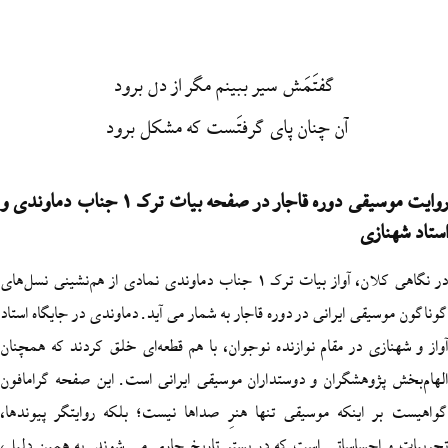
گفتَمَش سير ببينم مگر از دل برود
آن چنان پاي گرفتَست که مشکل برود
روایت موسیقی دوره قاجار در صفحه بیات ترک 1 جناب دماوندی و
زی
در نگاهی کلان‌، آواز بیات ترک 1 جناب دماوندی نمادی از هم‌نشینی نسل‌های
ی ایرانی در دوره قاجار به شمار می آید. دماوندی در جایگاه استاد
ی در مقام نوازنده نوجوان، با هم قطعه‌ای خلق کردند که همچنان
ژوهشگران و دوستداران موسیقی ایرانی است. این صفحه گرامافون
اینکه موسیقی تنها هنرِ صداها نیست؛ بلکه روایتگر پیوندها،
حساساتی است که در بستر تاریخ جاری می‌ شوند. به همین دلیل،