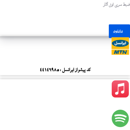
ثار
کد پیشواز ایرانسل : 44146985